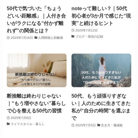
50代で気づいた「ちょう
noteって難しい？｜50代
どいい距離感」｜人付き合
初心者が3か月で感じた“現
いがラクになる“付かず離
実”と続けるヒント
れず”の関係とは？
2025年7月12日
ブログ・発信の記録
2025年7月16日
人間関係と距離感
断捨離は終わりじゃない
50代、もう頑張りすぎな
｜“もう増やさない”暮らし
い｜人のために生きてきた
で心を整える50代の習慣
私が“自分の時間”を選ぶま
で
2025年7月8日
ライフスタイル・暮らし
2025年7月5日
生き方・価値観