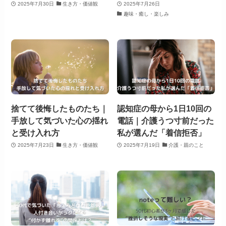
2025年7月30日
生き方・価値観
2025年7月26日
趣味・癒し・楽しみ
捨てて後悔したものたち｜
認知症の母から1日10回の
手放して気づいた心の揺れ
電話｜介護うつ寸前だった
と受け入れ方
私が選んだ「着信拒否」
2025年7月23日
生き方・価値観
2025年7月19日
介護・親のこと