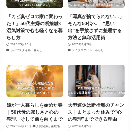
「カビ臭ゼロの家に変わっ
「写真が捨てられない…」
た！」50代主婦の断捨離×
そんな50代へ──“思い
湿気対策で心も軽くなる暮
出”を手放さずに整理する
らし方
方法と無印活用術
2025年5月10日
2025年4月29日
ライフスタイル・暮らし
ライフスタイル・暮らし
娘が一人暮らしを始めた春
大型連休は断捨離のチャン
｜50代母の寂しさと心の
ス｜まとまった休みで“心
整理、そして前を向くまで
の整理”までできる理由
2025年4月26日
人間関係と距離感
2025年4月24日