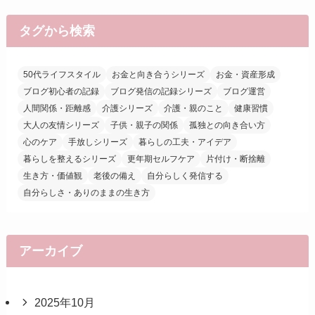
タグから検索
50代ライフスタイル
お金と向き合うシリーズ
お金・資産形成
ブログ初心者の記録
ブログ発信の記録シリーズ
ブログ運営
人間関係・距離感
介護シリーズ
介護・親のこと
健康習慣
大人の友情シリーズ
子供・親子の関係
孤独との向き合い方
心のケア
手放しシリーズ
暮らしの工夫・アイデア
暮らしを整えるシリーズ
更年期セルフケア
片付け・断捨離
生き方・価値観
老後の備え
自分らしく発信する
自分らしさ・ありのままの生き方
アーカイブ
2025年10月