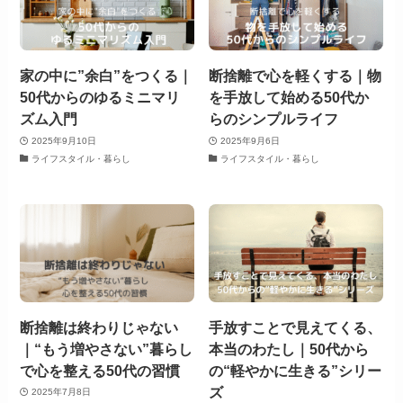
家の中に”余白”をつくる｜
断捨離で心を軽くする｜物
50代からのゆるミニマリ
を手放して始める50代か
ズム入門
らのシンプルライフ
2025年9月10日
2025年9月6日
ライフスタイル・暮らし
ライフスタイル・暮らし
断捨離は終わりじゃない
手放すことで見えてくる、
｜“もう増やさない”暮らし
本当のわたし｜50代から
で心を整える50代の習慣
の“軽やかに生きる”シリー
ズ
2025年7月8日