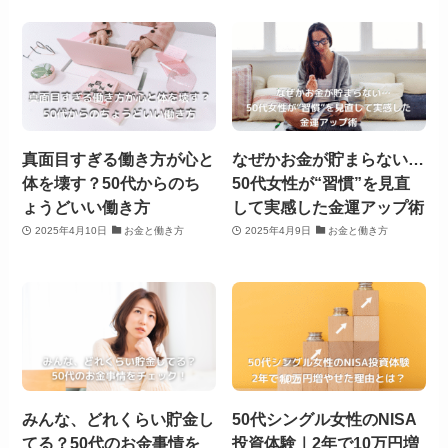
真面目すぎる働き方が心と
なぜかお金が貯まらない…
体を壊す？50代からのち
50代女性が“習慣”を見直
ょうどいい働き方
して実感した金運アップ術
2025年4月10日
お金と働き方
2025年4月9日
お金と働き方
みんな、どれくらい貯金し
50代シングル女性のNISA
てる？50代のお金事情を
投資体験｜2年で10万円増