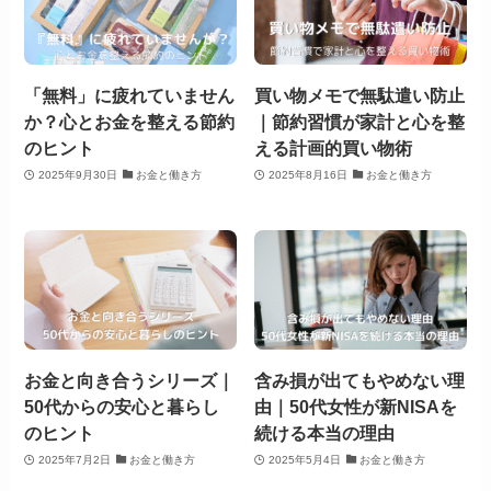
「無料」に疲れていません
買い物メモで無駄遣い防止
か？心とお金を整える節約
｜節約習慣が家計と心を整
のヒント
える計画的買い物術
2025年9月30日
お金と働き方
2025年8月16日
お金と働き方
お金と向き合うシリーズ｜
含み損が出てもやめない理
50代からの安心と暮らし
由｜50代女性が新NISAを
のヒント
続ける本当の理由
2025年7月2日
お金と働き方
2025年5月4日
お金と働き方