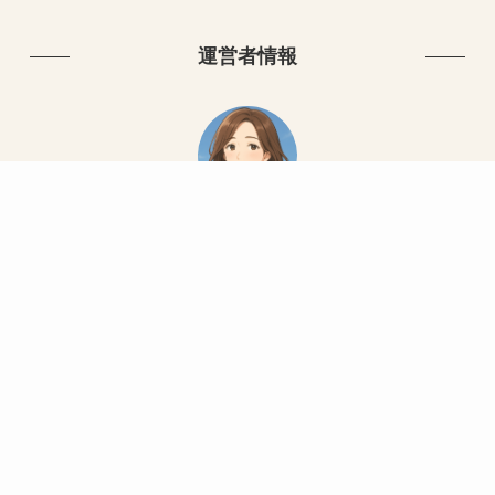
運営者情報
かこ
50代からの暮らしと心の整え方を発信中。
ミニマリズム／健康／人間関係／介護／働き方など。
詳しくはこちら
ホーム
サイトマップ
プライバシーポリシー
©
花咲くアラフィフライフ.