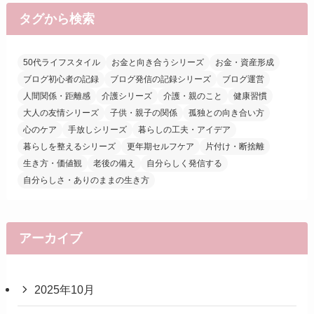
タグから検索
50代ライフスタイル
お金と向き合うシリーズ
お金・資産形成
ブログ初心者の記録
ブログ発信の記録シリーズ
ブログ運営
人間関係・距離感
介護シリーズ
介護・親のこと
健康習慣
大人の友情シリーズ
子供・親子の関係
孤独との向き合い方
心のケア
手放しシリーズ
暮らしの工夫・アイデア
暮らしを整えるシリーズ
更年期セルフケア
片付け・断捨離
生き方・価値観
老後の備え
自分らしく発信する
自分らしさ・ありのままの生き方
アーカイブ
2025年10月