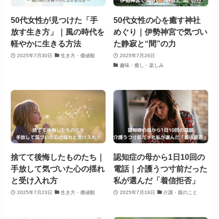
50代女性が見つけた「手
50代女性の心を癒す神社
放す生き方」｜風の時代を
めぐり｜伊勢神宮で気づい
軽やかに生きる方法
た静寂と“間”の力
2025年7月30日
生き方・価値観
2025年7月26日
趣味・癒し・楽しみ
捨てて後悔したものたち｜
認知症の母から1日10回の
手放して気づいた心の揺れ
電話｜介護うつ寸前だった
と受け入れ方
私が選んだ「着信拒否」
2025年7月23日
生き方・価値観
2025年7月19日
介護・親のこと