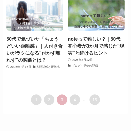
50代で気づいた「ちょう
noteって難しい？｜50代
どいい距離感」｜人付き合
初心者が3か月で感じた“現
いがラクになる“付かず離
実”と続けるヒント
れず”の関係とは？
2025年7月12日
ブログ・発信の記録
2025年7月16日
人間関係と距離感
1
2
3
4
...
15