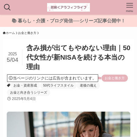
menu
📚 暮らし・介護・ブログ発信──シリーズ記事公開中！
ホーム
お金と働き方
含み損が出てもやめない理由｜50
2025
代女性が新NISAを続ける本当の
5/04
理由
当ページのリンクには広告が含まれています。
お金と働き方
お金・資産形成
50代ライフスタイル
老後の備え
お金と向き合うシリーズ
2025年5月4日