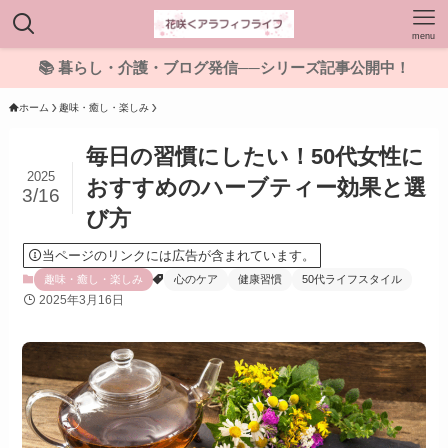
menu
📚 暮らし・介護・ブログ発信──シリーズ記事公開中！
ホーム
趣味・癒し・楽しみ
毎日の習慣にしたい！50代女性に
2025
おすすめのハーブティー効果と選
3/16
び方
当ページのリンクには広告が含まれています。
趣味・癒し・楽しみ
心のケア
健康習慣
50代ライフスタイル
2025年3月16日