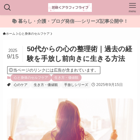
menu
📚 暮らし・介護・ブログ発信──シリーズ記事公開中！
ホーム
心と身体のセルフケア
50代からの心の整理術｜過去の経
2025
9/15
験を手放し前向きに生きる方法
当ページのリンクには広告が含まれています。
心と身体のセルフケア
生き方・価値観
2025年9月15日
心のケア
生き方・価値観
手放しシリーズ