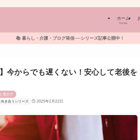
ホーム
home
📚 暮らし・介護・ブログ発信──シリーズ記事公開中！
術】今からでも遅くない！安心して老後を
と働き方
2025年2月22日
と向き合うシリーズ