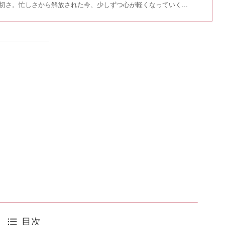
大切さ。忙しさから解放された今、少しずつ心が軽くなっていく...
目次