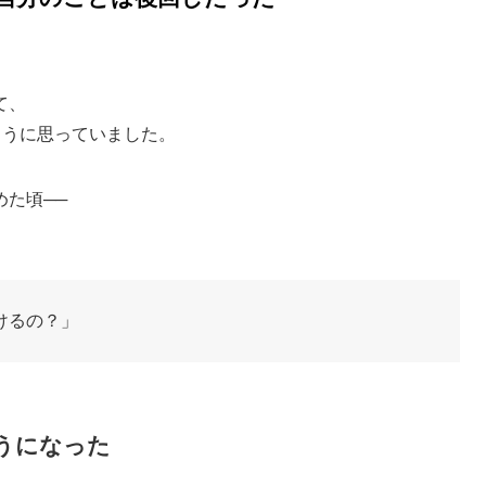
て、
ように思っていました。
た頃──
けるの？」
うになった