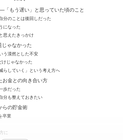
──「もう遅い」と思っていた頃のこと
自分のことは後回しだった
うになった
と思えたきっかけ
題じゃなかった
いう漠然とした不安
だけじゃなかった
減らしていく」という考え方へ
たお金との向き合い方
一歩だった
自分も整えておきたい
からの貯金術
”を卒業
味方に